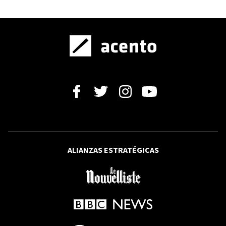
FUERZA DEL PUEBLO
Leonel juramentará nuevos miembros
de la Fuerza del Pueblo en la capital
este sábado y el domingo en la
provincia Duarte
FRANCE24
¿Qué esperan los colombianos del
Gobierno de Abelardo de la Espriella?
ALIANZAS ESTRATÉGICAS
FRANCE24
Al menos siete personas murieron tras
dos tiroteos de un estudiante en
Tailandia