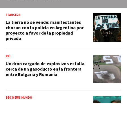
FRANCE24
La tierra no se vende: manifestantes
chocan con la policía en Argentina por
proyecto a favor de la propiedad
privada
RFI
Un dron cargado de explosivos estalla
cerca de un gasoducto en la frontera
entre Bulgaria y Rumanía
BBC NEWS MUNDO
Cómo los hermanos Batista levantaron
el mayor imperio cárnico del mundo,
cayeron en desgracia y volvieron a la
cima