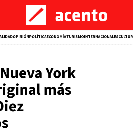
ALIDAD
OPINIÓN
POLÍTICA
ECONOMÍA
TURISMO
INTERNACIONALES
CULTUR
 Nueva York
riginal más
Diez
s