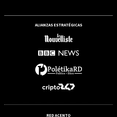
OPINIÓN
La indiscreción que aplazó la
Restauración
ALIANZAS ESTRATÉGICAS
OPINIÓN
Panamá será sede del Congreso de la
Lengua Española
OPINIÓN
La corta vida de Puchulo Perelló
Rochet
RED ACENTO