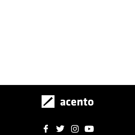
OPINIÓN
La antipolítica: el cáncer de la
democracia
OPINIÓN
La estética de lo humano: arte, cultura
y construcción de ciudadanía