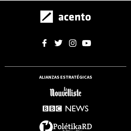
BBC NEWS MUNDO
Fenya, la jerga clandestina de las
prisiones soviéticas que ahora usan los
ciberdelincuentes
SANTO DOMINGO
ALIANZAS ESTRATÉGICAS
Un año y cuatro meses: lo que el caso
Jet Set le dejó a las víctimas
RFI
De la Espriella debuta como presidente
de Colombia rodeado de aliados: "Es