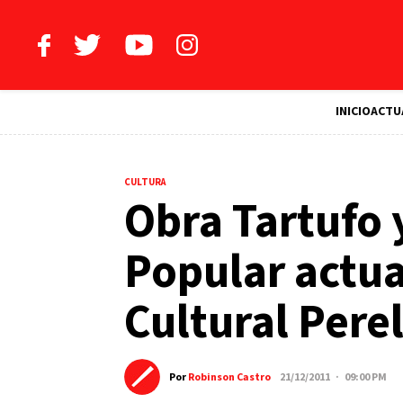
INICIO
ACTU
CULTURA
Obra Tartufo 
Popular actua
Cultural Pere
Por
Robinson Castro
21/12/2011 · 09:00 PM