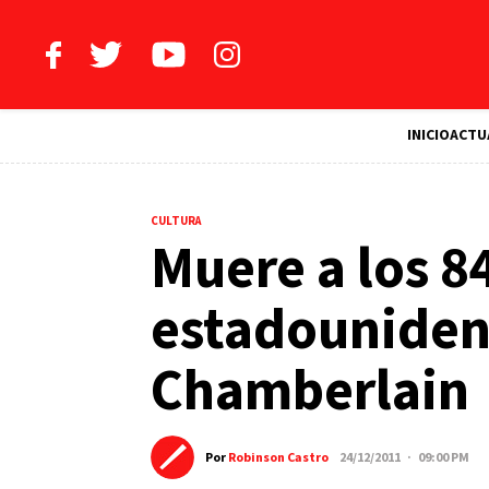
INICIO
ACTU
CULTURA
Muere a los 84
estadouniden
Chamberlain
Por
Robinson Castro
24/12/2011 · 09:00 PM