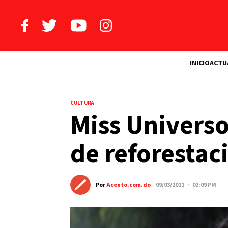
INICIO
ACTU
CULTURA
Miss Univers
de reforestac
Por
Acento.com.do
09/03/2011 · 02:09 PM