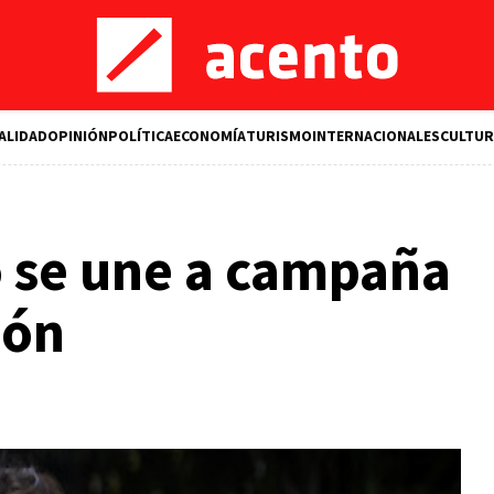
ALIDAD
OPINIÓN
POLÍTICA
ECONOMÍA
TURISMO
INTERNACIONALES
CULTUR
o se une a campaña
ión