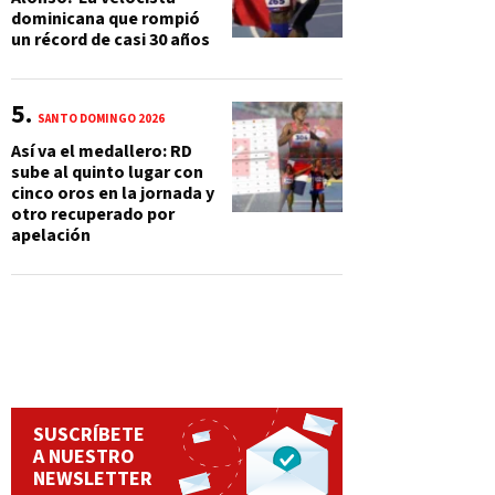
dominicana que rompió
un récord de casi 30 años
SANTO DOMINGO 2026
Así va el medallero: RD
sube al quinto lugar con
cinco oros en la jornada y
otro recuperado por
apelación
SUSCRÍBETE
A NUESTRO
NEWSLETTER