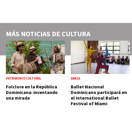
MÁS NOTICIAS DE
CULTURA
PATRIMONIO CULTURAL
DANZA
Folclore en la República
Ballet Nacional
Dominicana: inventando
Dominicano participará en
una mirada
el International Ballet
Festival of Miami