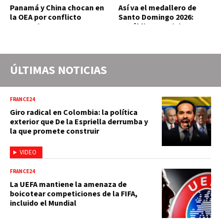
Panamá y China chocan en
Así va el medallero de
la OEA por conflicto
Santo Domingo 2026:
portuario y mercante
República Dominicana
suma 18 oros y 85 preseas
ÚLTIMAS NOTICIAS
FRANCE24
Giro radical en Colombia: la política
exterior que De la Espriella derrumba y
la que promete construir
VIDEO
FRANCE24
La UEFA mantiene la amenaza de
boicotear competiciones de la FIFA,
incluido el Mundial