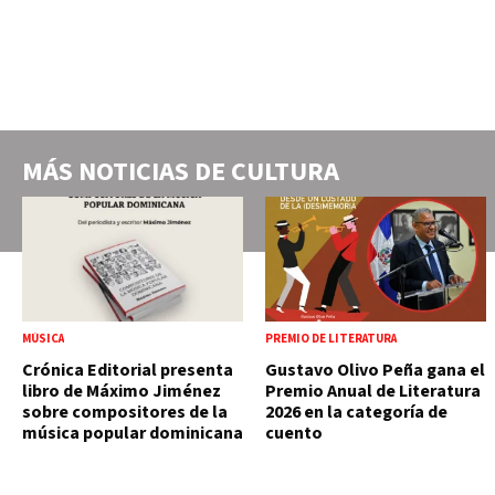
MÁS NOTICIAS DE
CULTURA
MÚSICA
PREMIO DE LITERATURA
Crónica Editorial presenta
Gustavo Olivo Peña gana el
libro de Máximo Jiménez
Premio Anual de Literatura
sobre compositores de la
2026 en la categoría de
música popular dominicana
cuento