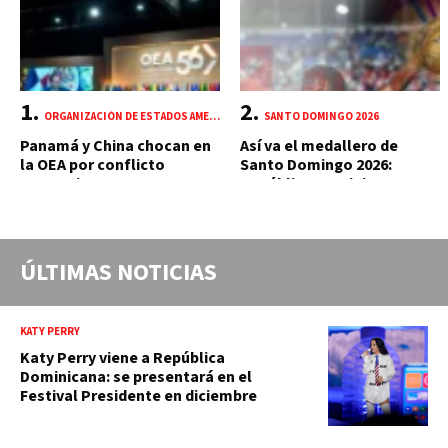
ORGANIZACIÓN DE ESTADOS AMERICANOS (OEA)
SANTO DOMINGO 2026
Panamá y China chocan en
Así va el medallero de
la OEA por conflicto
Santo Domingo 2026:
portuario y mercante
República Dominicana
suma 18 oros y 85 preseas
ÚLTIMAS NOTICIAS
KATY PERRY
Katy Perry viene a República
Dominicana: se presentará en el
Festival Presidente en diciembre