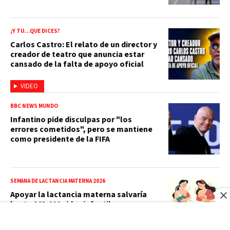
¿Y TÚ…QUE DICES?
Carlos Castro: El relato de un director y
creador de teatro que anuncia estar
cansado de la falta de apoyo oficial
VIDEO
BBC NEWS MUNDO
Infantino pide disculpas por "los
errores cometidos", pero se mantiene
como presidente de la FIFA
SEMANA DE LACTANCIA MATERNA 2026
Apoyar la lactancia materna salvaría
hasta 263,000 vidas infantiles en una
década, según informe de la OMS y
UNICEF