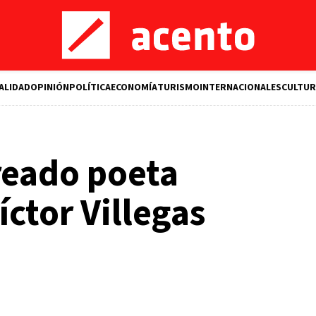
ALIDAD
OPINIÓN
POLÍTICA
ECONOMÍA
TURISMO
INTERNACIONALES
CULTUR
ureado poeta
ctor Villegas