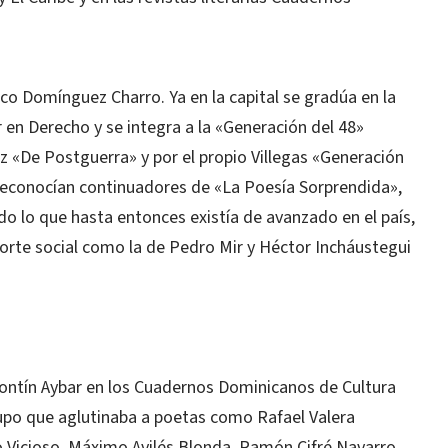
co Domínguez Charro. Ya en la capital se gradúa en la
n Derecho y se integra a la «Generación del 48»
z «De Postguerra» y por el propio Villegas «Generación
reconocían continuadores de «La Poesía Sorprendida»,
 lo que hasta entonces existía de avanzado en el país,
orte social como la de Pedro Mir y Héctor Incháustegui
Contín Aybar en los Cuadernos Dominicanos de Cultura
upo que aglutinaba a poetas como Rafael Valera
 Vicioso, Máximo Avilés Blonda, Ramón Cifré Navarro,