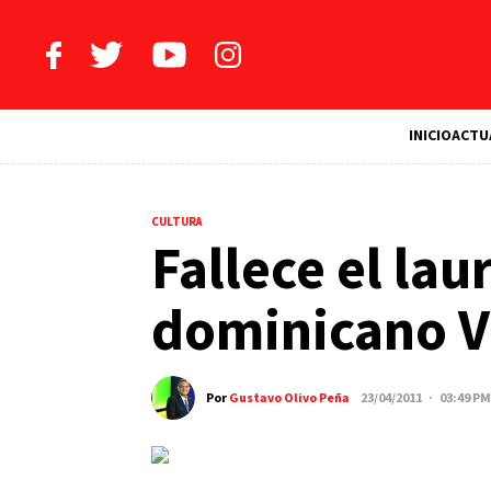
INICIO
ACTU
CULTURA
Fallece el la
dominicano Ví
Por
Gustavo Olivo Peña
23/04/2011 · 03:49 PM