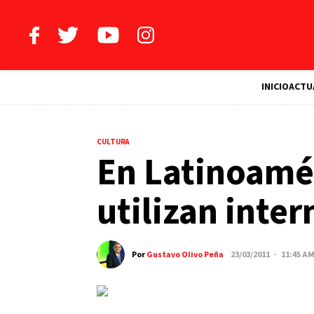
INICIO
ACTU
CULTURA
En Latinoamé
utilizan inter
Por
Gustavo Olivo Peña
23/03/2011 · 11:45 A