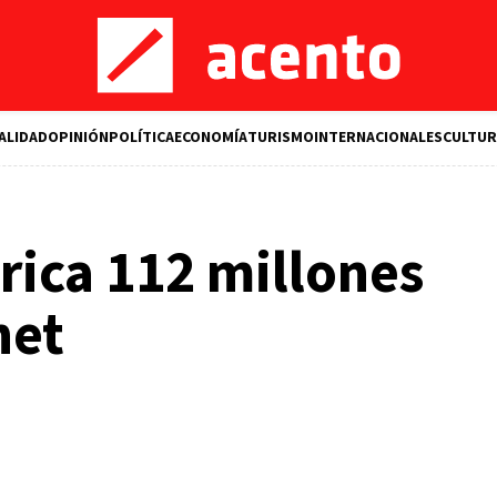
ALIDAD
OPINIÓN
POLÍTICA
ECONOMÍA
TURISMO
INTERNACIONALES
CULTUR
rica 112 millones
net
M