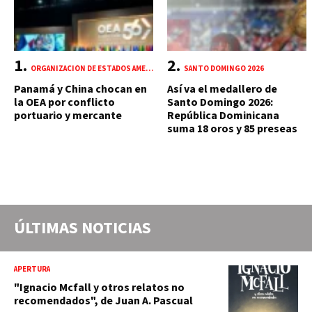
ORGANIZACIÓN DE ESTADOS AMERICANOS (OEA)
SANTO DOMINGO 2026
Panamá y China chocan en
Así va el medallero de
la OEA por conflicto
Santo Domingo 2026:
portuario y mercante
República Dominicana
suma 18 oros y 85 preseas
ÚLTIMAS NOTICIAS
APERTURA
"Ignacio Mcfall y otros relatos no
recomendados", de Juan A. Pascual