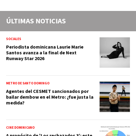
ÚLTIMAS NOTICIAS
SOCIALES
Periodista dominicana Laurie Marie
Santos avanza a la final de Next
Runway Star 2026
METRO DE SANTO DOMINGO
Agentes del CESMET sancionados por
bailar dembow en el Metro: ¿fue justa la
medida?
CINE DOMINICANO
A propósito de 'Los rechazados 3′: este