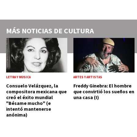
MÁS NOTICIAS DE
CULTURA
LETRA Y MÚSICA
ARTES Y ARTISTAS
Consuelo Velázquez, la
Freddy Ginebra: El hombre
compositora mexicana que
que convirtió los sueños en
creó el éxito mundial
una casa (I)
"Bésame mucho" (e
intentó mantenerse
anónima)