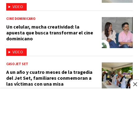
VIDEO
CINE DOMINICANO
Un celular, mucha creatividad: la
apuesta que busca transformar el cine
dominicano
VIDEO
CASO JET SET
A un año y cuatro meses de la tragedia
del Jet Set, familiares conmemoran a
las víctimas con una misa
VIDEO
LETRA Y MÚSICA
Consuelo Velázquez, la compositora
mexicana que creó el éxito mundial
"Bésame mucho" (e intentó
mantenerse anónima)