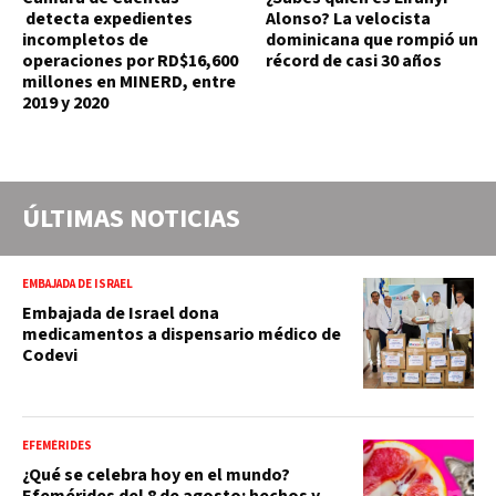
detecta expedientes
Alonso? La velocista
incompletos de
dominicana que rompió un
operaciones por RD$16,600
récord de casi 30 años
millones en MINERD, entre
2019 y 2020
ÚLTIMAS NOTICIAS
EMBAJADA DE ISRAEL
Embajada de Israel dona
medicamentos a dispensario médico de
Codevi
EFEMÉRIDES
¿Qué se celebra hoy en el mundo?
Efemérides del 8 de agosto: hechos y