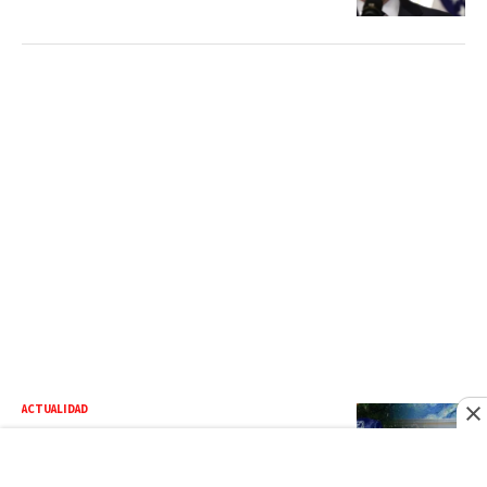
ACTUALIDAD
Según la ADP, MAP revela cómo el
gobierno busca fusionar MINERD y
MESCYT; advierten movilización