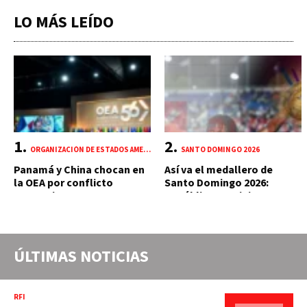
LO MÁS LEÍDO
ORGANIZACIÓN DE ESTADOS AMERICANOS (OEA)
SANTO DOMINGO 2026
Panamá y China chocan en
Así va el medallero de
la OEA por conflicto
Santo Domingo 2026:
portuario y mercante
República Dominicana
suma 18 oros y 85 preseas
ÚLTIMAS NOTICIAS
RFI