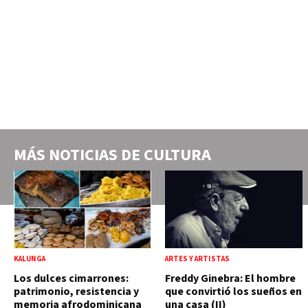
MÁS NOTICIAS DE
CULTURA
KALUNGA
ARTES Y ARTISTAS
Los dulces cimarrones:
Freddy Ginebra: El hombre
patrimonio, resistencia y
que convirtió los sueños en
memoria afrodominicana
una casa (II)