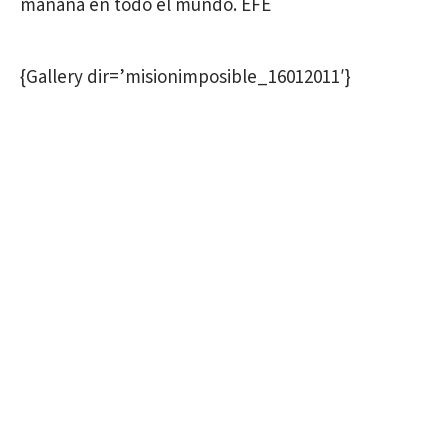
mañana en todo el mundo. EFE
{Gallery dir=’misionimposible_16012011′}