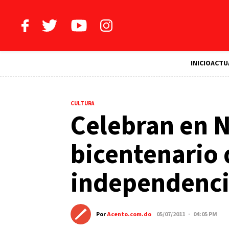
INICIO
ACTU
CULTURA
Celebran en 
bicentenario 
independenci
Por
Acento.com.do
05/07/2011 · 04:05 PM