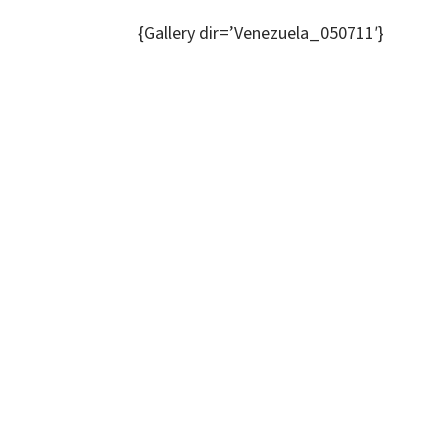
{Gallery dir=’Venezuela_050711′}