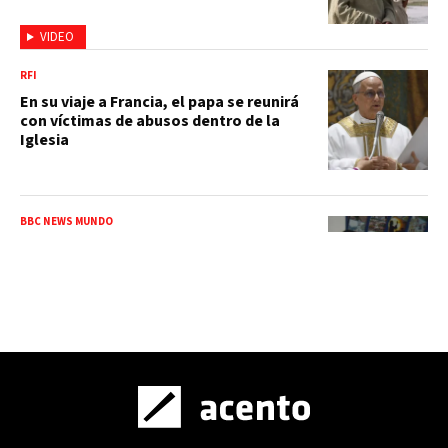
VIDEO
RFI
En su viaje a Francia, el papa se reunirá
con víctimas de abusos dentro de la
Iglesia
BBC NEWS MUNDO
Por qué Bogotá dejará de ser la sede
única del gobierno de Colombia con De
la Espriella como presidente
APAP
APAP traza su ruta hacia 2030