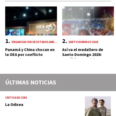
ORGANIZACIÓN DE ESTADOS AMERICANOS (OEA)
SANTO DOMINGO 2026
Panamá y China chocan en
Así va el medallero de
la OEA por conflicto
Santo Domingo 2026:
portuario y mercante
República Dominicana
suma 18 oros y 85 preseas
ÚLTIMAS NOTICIAS
CRÍTICA DE CINE
La Odisea