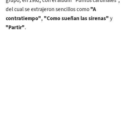
grupo, en 1992, con el álbum "Puntos cardinales",
del cual se extrajeron sencillos como
"A
contratiempo"
,
"Como sueñan las sirenas"
y
"Partir"
.