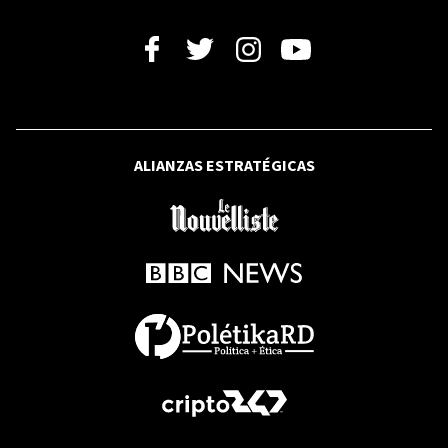
RFI
Colombia: Campesinos alertan de un
aumento de la inseguridad tras la
victoria de De la Espriella
ALIANZAS ESTRATÉGICAS
BBC NEWS MUNDO
Cuál es la agenda de gobierno de De la
Espriella y qué contrapesos tendrá
como presidente de Colombia
SALUD CARDIOVASCULAR
El músculo también protege tu
corazón: la medicina que muchos aún
no recetan