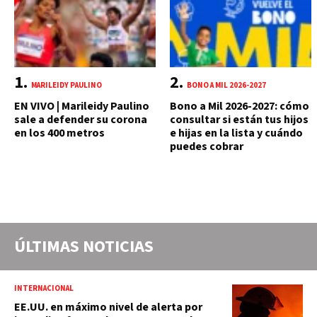
MARILEIDY PAULINO
BONO A MIL 2026-2027
EN VIVO | Marileidy Paulino
Bono a Mil 2026-2027: cómo
sale a defender su corona
consultar si están tus hijos
en los 400 metros
e hijas en la lista y cuándo
puedes cobrar
ÚLTIMAS NOTICIAS
INTERNACIONAL
EE.UU. en máximo nivel de alerta por