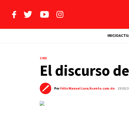
INICIO
ACTU
CINE
El discurso de
Por
Félix Manuel Lora/Acento.com.do
13/02/2