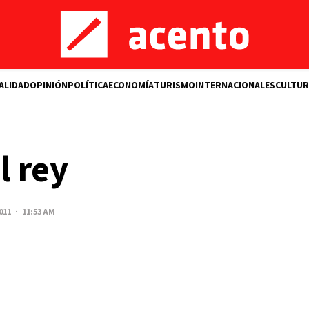
ALIDAD
OPINIÓN
POLÍTICA
ECONOMÍA
TURISMO
INTERNACIONALES
CULTUR
l rey
011 · 11:53 AM