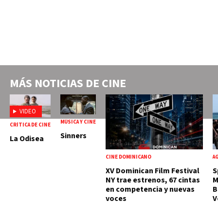
MÁS NOTICIAS DE
CINE
VIDEO
MÚSICA Y CINE
CRÍTICA DE CINE
Sinners
La Odisea
CINE DOMINICANO
A
XV Dominican Film Festival
S
NY trae estrenos, 67 cintas
M
en competencia y nuevas
B
voces
V