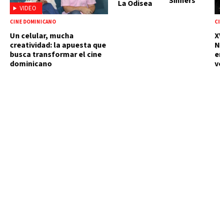
Sinners
La Odisea
VIDEO
CINE DOMINICANO
C
Un celular, mucha
X
creatividad: la apuesta que
N
busca transformar el cine
e
dominicano
v