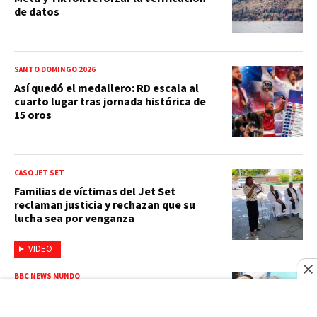
de datos
SANTO DOMINGO 2026
Así quedó el medallero: RD escala al
cuarto lugar tras jornada histórica de
15 oros
CASO JET SET
Familias de víctimas del Jet Set
reclaman justicia y rechazan que su
lucha sea por venganza
VIDEO
BBC NEWS MUNDO
Muere a los 68 años Jorge Messi, padre
y figura clave en la carrera de Lionel