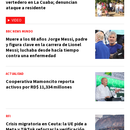
vertedero en La Cuaba; denuncian
ataque a residente
VIDEO
BBC NEWS MUNDO
Muere a los 68 años Jorge Messi, padre
y figura clave en la carrera de Lionel
Messi; luchaba desde hacía tiempo
contra una enfermedad
ACTUALIDAD
Cooperativa Mamoncito reporta
activos por RD$ 11,334 millones
RFI
Crisis migratoria en Ceuta: la UE pide a
Meta y TikTok reforzar la verificación