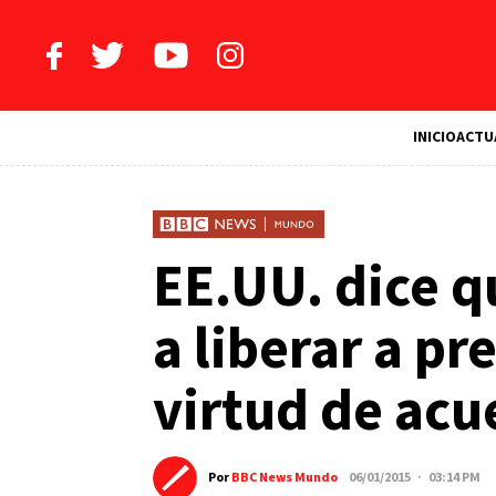
INICIO
ACTU
EE.UU. dice 
a liberar a pr
virtud de acu
Por
BBC News Mundo
06/01/2015 · 03:14 PM