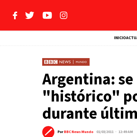
INICIO
ACTU
Argentina: se 
"histórico" p
durante últim
Por
BBC News Mundo
01/03/2011 · 12:49 AM