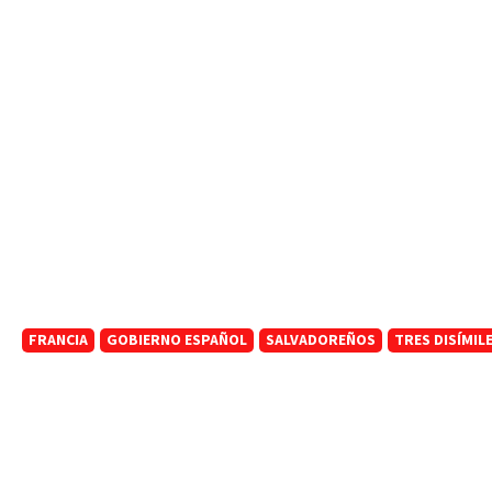
FRANCIA
GOBIERNO ESPAÑOL
SALVADOREÑOS
TRES DISÍMIL