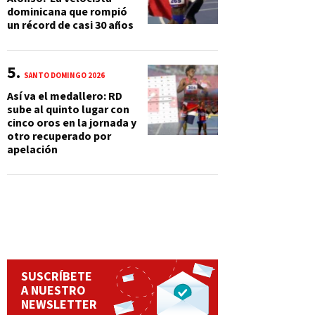
dominicana que rompió
un récord de casi 30 años
SANTO DOMINGO 2026
Así va el medallero: RD
sube al quinto lugar con
cinco oros en la jornada y
otro recuperado por
apelación
SUSCRÍBETE
A NUESTRO
NEWSLETTER