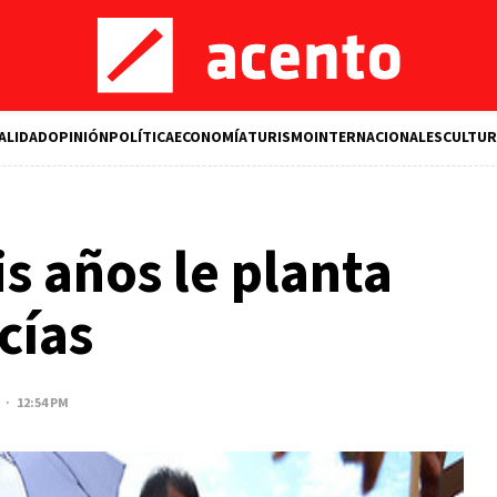
ALIDAD
OPINIÓN
POLÍTICA
ECONOMÍA
TURISMO
INTERNACIONALES
CULTUR
s años le planta
icías
 · 12:54 PM