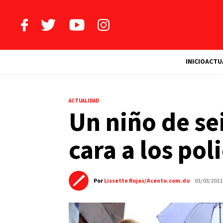
INICIO
ACTU
ACTUALIDAD
Un niño de sei
cara a los pol
Por
Lissette Rojas/Acento.com.do
01/03/2011