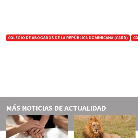
COLEGIO DE ABOGADOS DE LA REPÚBLICA DOMINICANA (CARD)
CO
MÁS NOTICIAS DE
ACTUALIDAD