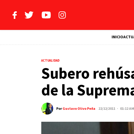
INICIO
ACTU
ACTUALIDAD
Subero rehús
de la Suprema
Por
Gustavo Olivo Peña
22/12/2011 · 01:12 A