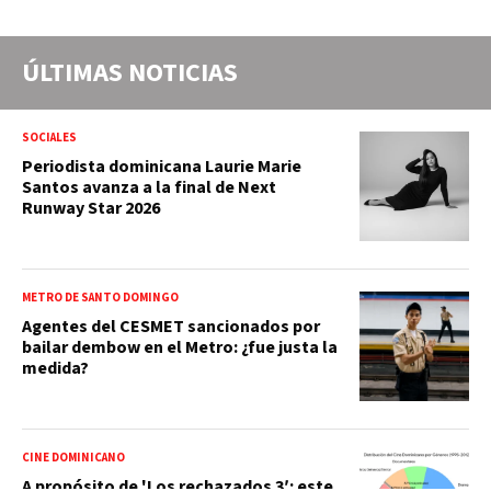
millones en MINERD, entre
2019 y 2020
ÚLTIMAS NOTICIAS
SOCIALES
Periodista dominicana Laurie Marie
Santos avanza a la final de Next
Runway Star 2026
METRO DE SANTO DOMINGO
Agentes del CESMET sancionados por
bailar dembow en el Metro: ¿fue justa la
medida?
CINE DOMINICANO
A propósito de 'Los rechazados 3′: este