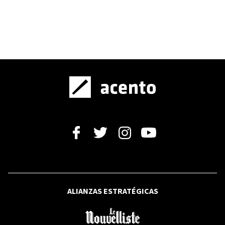
es el proceso de la comedia
dominicana
SANTO DOMINGO 2026
México reina en Santo Domingo 2026: el
medallero final de los XXV Juegos
Centroamericanos y del Caribe
VIDEO
EDUCACIÓN
Sur Futuro y UCNE impulsarán
formación sobre cambio climático en
el Nordeste
ALIANZAS ESTRATÉGICAS
SANTO DOMINGO 2026
Santo Domingo 2026: una clausura que