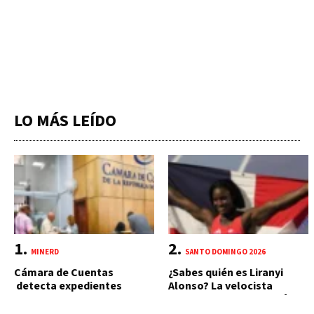
LO MÁS LEÍDO
MINERD
SANTO DOMINGO 2026
Cámara de Cuentas
¿Sabes quién es Liranyi
detecta expedientes
Alonso? La velocista
incompletos de
dominicana que rompió un
operaciones por RD$16,600
récord de casi 30 años