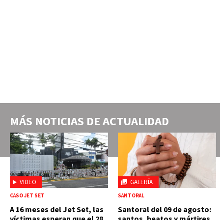
MÁS NOTICIAS DE
ACTUALIDAD
VIDEO
GALERÍA
CASO JET SET
SANTORAL
A 16 meses del Jet Set, las
Santoral del 09 de agosto:
víctimas esperan que el 28
santos, beatos y mártires