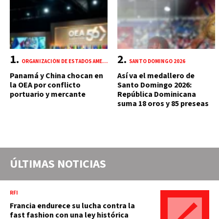
ORGANIZACIÓN DE ESTADOS AMERICANOS (OEA)
SANTO DOMINGO 2026
Panamá y China chocan en
Así va el medallero de
la OEA por conflicto
Santo Domingo 2026:
portuario y mercante
República Dominicana
suma 18 oros y 85 preseas
ÚLTIMAS NOTICIAS
RFI
Francia endurece su lucha contra la
fast fashion con una ley histórica