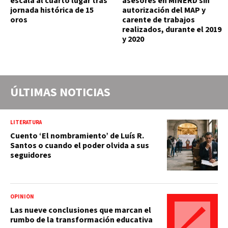
escala al cuarto lugar tras
asesores en MINERD sin
jornada histórica de 15
autorización del MAP y
oros
carente de trabajos
realizados, durante el 2019
y 2020
ÚLTIMAS NOTICIAS
LITERATURA
Cuento ‘El nombramiento’ de Luís R.
Santos o cuando el poder olvida a sus
seguidores
OPINIÓN
Las nueve conclusiones que marcan el
rumbo de la transformación educativa