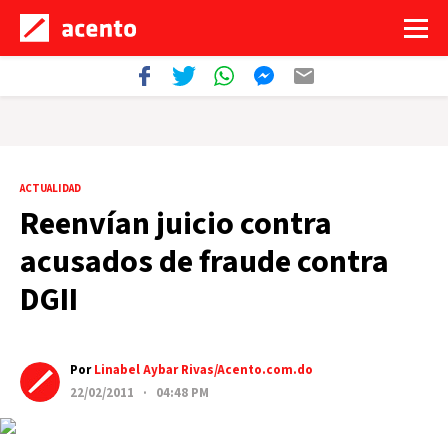
ACTUALIDAD
Reenvían juicio contra
acusados de fraude contra
DGII
Por
Linabel Aybar Rivas/Acento.com.do
22/02/2011 · 04:48 PM