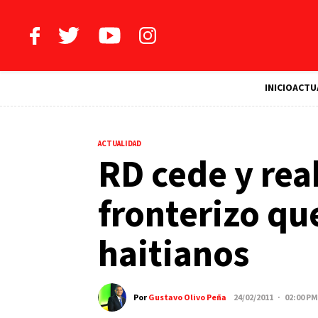
INICIO
ACTU
ACTUALIDAD
RD cede y rea
fronterizo qu
haitianos
Por
Gustavo Olivo Peña
24/02/2011 · 02:00 PM