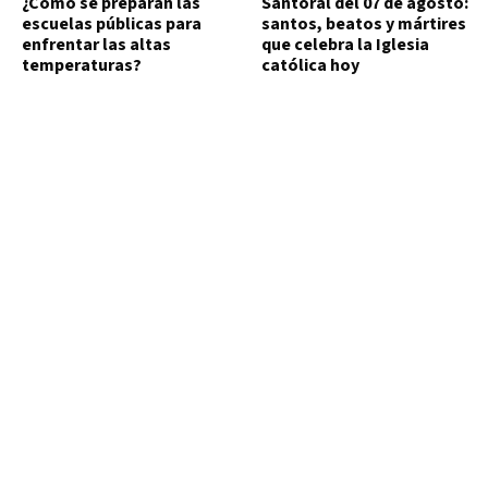
¿Cómo se preparan las
Santoral del 07 de agosto:
escuelas públicas para
santos, beatos y mártires
enfrentar las altas
que celebra la Iglesia
temperaturas?
católica hoy