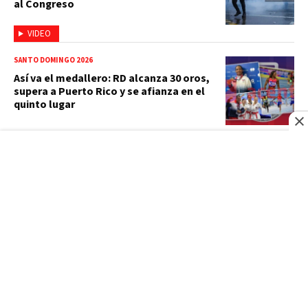
al Congreso
VIDEO
SANTO DOMINGO 2026
Así va el medallero: RD alcanza 30 oros,
supera a Puerto Rico y se afianza en el
quinto lugar
BBC NEWS MUNDO
Multan a Meta con US$567 millones en
el mayor fallo sobre seguridad infantil
contra el gigante de las redes sociales
CASO JEAN ANDRÉS PUMAROL
Arrestan a Jean Andrés Pumarol tras
corte revocar no ha lugar y enviarlo a
juicio