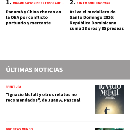
ORGANIZACIÓN DE ESTADOS AMERICANOS (OEA)
SANTO DOMINGO 2026
Panamá y China chocan en
Así va el medallero de
la OEA por conflicto
Santo Domingo 2026:
portuario y mercante
República Dominicana
suma 18 oros y 85 preseas
ÚLTIMAS NOTICIAS
APERTURA
"Ignacio Mcfall y otros relatos no
recomendados", de Juan A. Pascual
BBC NEWS MUNDO