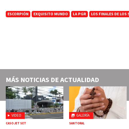
ESCORPIÓN
EXQUISITO MUNDO
LA PGR
LOS FINALES DE LOS
MÁS NOTICIAS DE
ACTUALIDAD
VIDEO
GALERÍA
CASO JET SET
SANTORAL