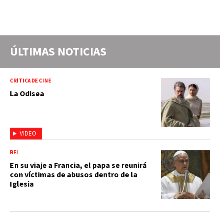
ÚLTIMAS NOTICIAS
CRÍTICA DE CINE
La Odisea
VIDEO
RFI
En su viaje a Francia, el papa se reunirá
con víctimas de abusos dentro de la
Iglesia