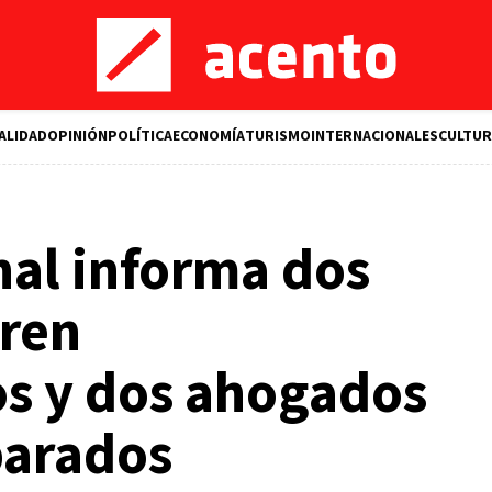
ALIDAD
OPINIÓN
POLÍTICA
ECONOMÍA
TURISMO
INTERNACIONALES
CULTUR
nal informa dos
ren
os y dos ahogados
parados