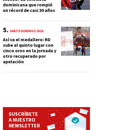
dominicana que rompió
un récord de casi 30 años
SANTO DOMINGO 2026
Así va el medallero: RD
sube al quinto lugar con
cinco oros en la jornada y
otro recuperado por
apelación
SUSCRÍBETE
A NUESTRO
NEWSLETTER