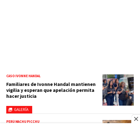
CASO IVONNE HANDAL
Familiares de Ivonne Handal mantienen
vigilia y esperan que apelación permita
hacer justicia
GALERÍA
PERÚ MACHU PICCHU
Incendio en Machu Picchu afecta desde
el lunes 1,5 hectáreas de bosque