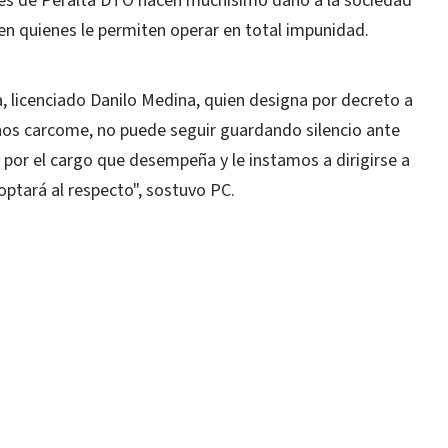
ales de Peralta DTO hacen muchísimo daño a la sociedad
n quienes le permiten operar en total impunidad.
, licenciado Danilo Medina, quien designa por decreto a
nos carcome, no puede seguir guardando silencio ante
 por el cargo que desempeña y le instamos a dirigirse a
optará al respecto", sostuvo PC.