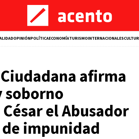
ALIDAD
OPINIÓN
POLÍTICA
ECONOMÍA
TURISMO
INTERNACIONALES
CULTUR
n Ciudadana afirma
y soborno
 César el Abusador
s de impunidad