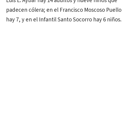
Luis E. Aybar hay 14 adultos y nueve niños que
padecen cólera; en el Francisco Moscoso Puello
hay 7, y en el Infantil Santo Socorro hay 6 niños.