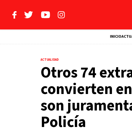
INICIO
ACTU
ACTUALIDAD
Otros 74 extr
convierten e
son juramenta
Policía