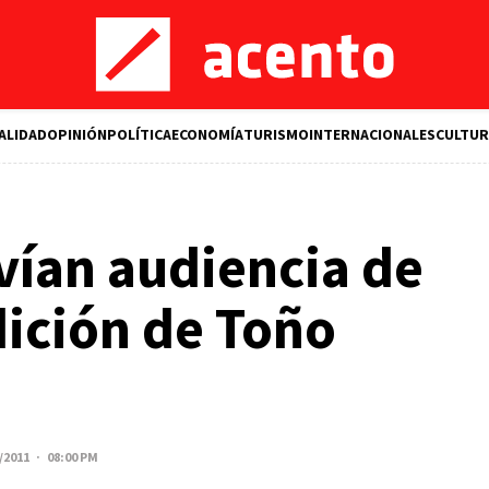
ALIDAD
OPINIÓN
POLÍTICA
ECONOMÍA
TURISMO
INTERNACIONALES
CULTUR
vían audiencia de
ición de Toño
/2011 · 08:00 PM