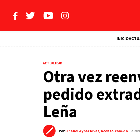
INICIO
ACTU
ACTUALIDAD
Otra vez reen
pedido extrad
Leña
Por
Linabel Aybar Rivas/Acento.com.do
21/09