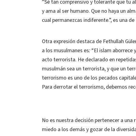
”Sé tan comprensivo y tolerante que tu a
y ama al ser humano. Que no haya un alma 
cual permanezcas indiferente.”, es una de 
Otra expresión destaca de Fethullah Güle
a los musulmanes es
:
“El islam aborrece 
acto terrorista. He declarado en repetid
musulmán sea un terrorista, y que un ter
terrorismo es uno de los pecados capitale
Para derrotar el terrorismo, debemos r
No es nuestra decisión pertenecer a una ra
miedo a los demás y gozar de la diversid