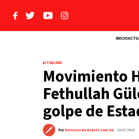
INICIO
ACTU
ACTUALIDAD
Movimiento H
Fethullah Gü
golpe de Esta
Por
Servicios de Acento.com.do
23/07/2016 ·