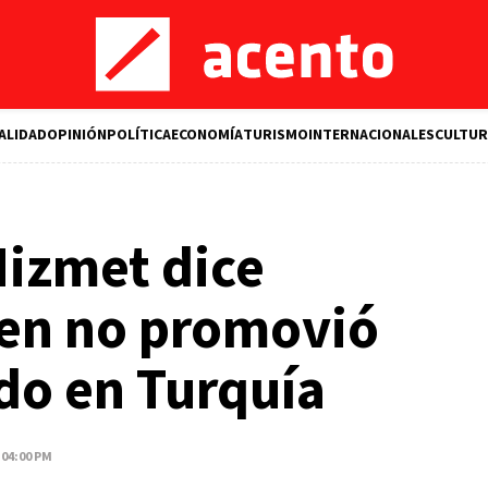
ALIDAD
OPINIÓN
POLÍTICA
ECONOMÍA
TURISMO
INTERNACIONALES
CULTUR
izmet dice
len no promovió
do en Turquía
 04:00 PM