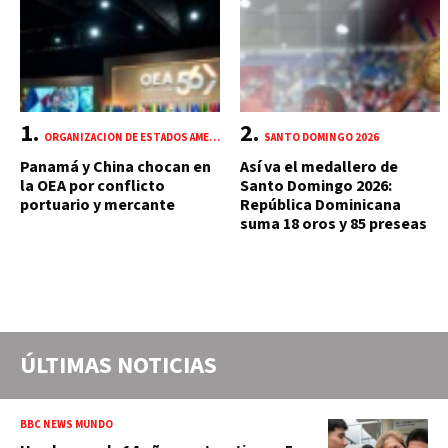
ORGANIZACIÓN DE ESTADOS AMERICANOS (OEA)
SANTO DOMINGO 2026
Panamá y China chocan en
Así va el medallero de
la OEA por conflicto
Santo Domingo 2026:
portuario y mercante
República Dominicana
suma 18 oros y 85 preseas
ÚLTIMAS NOTICIAS
BBC NEWS MUNDO