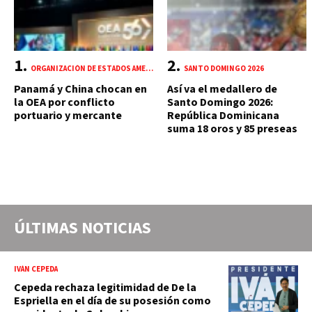
ORGANIZACIÓN DE ESTADOS AMERICANOS (OEA)
SANTO DOMINGO 2026
Panamá y China chocan en
Así va el medallero de
la OEA por conflicto
Santo Domingo 2026:
portuario y mercante
República Dominicana
suma 18 oros y 85 preseas
ÚLTIMAS NOTICIAS
IVÁN CEPEDA
Cepeda rechaza legitimidad de De la
Espriella en el día de su posesión como