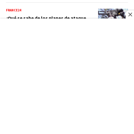
FRANCE24
¿Qué se sabe de los planes de ataque
rusos de bandera falsa denunciados
por Lituania?
VIDEO
FRANCE24
Asesinan al creador de contenido César
Gastélum durante una transmisión en
vivo: esto es lo que sabemos
FRANCE24
Termina sin avances el séptimo intento
por materializar una tregua entre Israel
y Líbano